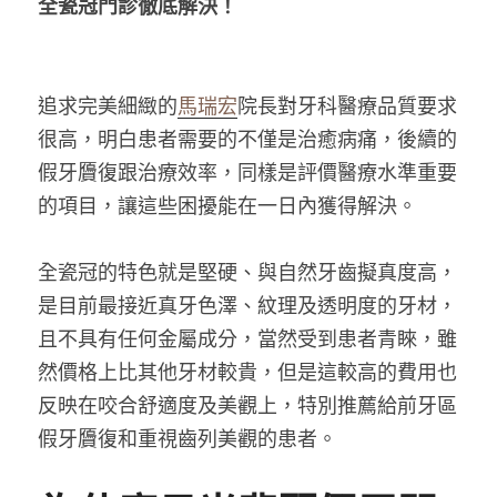
全瓷冠門診徹底解決！
追求完美細緻的
馬瑞宏
院長對牙科醫療品質要求
很高，明白患者需要的不僅是治癒病痛，後續的
假牙贗復跟治療效率，同樣是評價醫療水準重要
的項目，讓這些困擾能在一日內獲得解決。
全瓷冠的特色就是堅硬、與自然牙齒擬真度高，
是目前最接近真牙色澤、紋理及透明度的牙材，
且不具有任何金屬成分，當然受到患者青睞，雖
然價格上比其他牙材較貴，但是這較高的費用也
反映在咬合舒適度及美觀上，特別推薦給前牙區
假牙贗復和重視齒列美觀的患者。