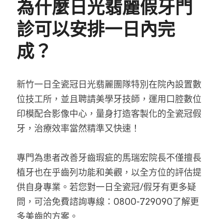
為什麼日光翡麗假牙門
診可以安排一日內完
成？
新竹一日全瓷冠日光翡麗團隊特別在院內設置數
位技工所，並且聘請美學牙技師，運用口腔數位
印模配合影像中心，量身打造客製化的全瓷冠假
牙，治療效率當然精準又快速！
專門為患者改善牙齒瑕疵的馬瑞宏院長不僅擅長
植牙也在乎齒列功能和美觀，以全方位的評估提
供自身專業。若您對一日全瓷冠/假牙有更多疑
問，可洽免費諮詢專線：0800-729090了解更
多美齒的方案。