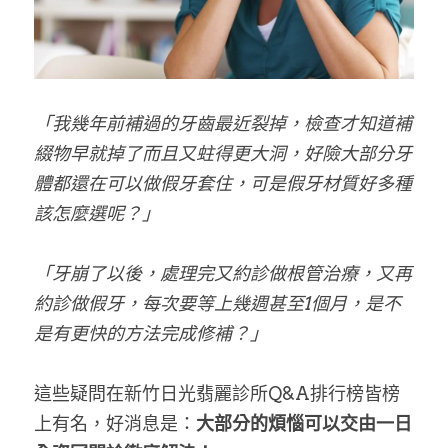
「我幾年前補過的牙齒最近裂掉，檢查才知道補
綴物早就掉了而且又蛀得更大洞，好險大部分牙
體都還在可以做假牙套住，可是假牙材質好多種
該怎麼選呢？」
「牙崩了以後，處理完又約診做根管治療，又再
約診做假牙，每次要等上幾週甚至1個月，是不
是有更快的方法完成修補？」
這些疑問在新竹日光翡麗診所Q&A排行榜皆榜
上有名，好消息是：
大部分的煩惱可以交由一日