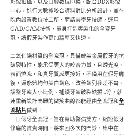
影像拍攝，以及口腔數位印模，配合DDX影像
中心，進行大數據咬合資料對比分析設計，並在
院內設置數位技工所、聘請美學牙技師，運用
CAD/CAM技術，量身打造客製化的全瓷牙
冠，讓假牙製作更加精準又快速。
二氧化鋯材質的全瓷冠，具備媲美金屬假牙的抗
破裂特性，能承受更大的咬合力量，且透光度、
表面燒瓷，和真牙質感更接近，不僅用在假牙膺
復，還能夠均勻美白齒色、改善齒列參差不齊、
調整牙齒大小比例、補綴牙齒破裂缺損...等，就
連重新設計亮麗的微笑曲線都能經由全瓷冠和
全
瓷貼片
做到！
一日假牙全瓷冠，旨在幫助醫病雙方，縮短假牙
修磨的寶貴時間，將來回多次的門診，集中在一