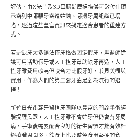
評估，由X光片及3D電腦斷層掃描儀可數位化顯
示齒列中哪顆牙齒遭蛀蝕、哪邊牙周組織已塌
陷，透過這些豐富資訊來擬定適合患者的重建方
式。
若是缺牙太多無法搭牙橋做固定假牙，馬醫師建
議可用活動假牙或人工植牙幫助缺牙再造，人工
植牙雖費用較高但咬合力比假牙好，兼具美觀與
實用，作為人們的第三套牙齒是蔚為流行的選
擇！
新竹日光翡麗牙醫植牙團隊以豐富的門診手術經
驗提醒民眾，人工植牙雖不會蛀牙但仍會有牙周
病，手術後需要配合良好的衛生習慣才能有效杜
絕植體周圍炎，飲食上也要避免食用堅硬的食