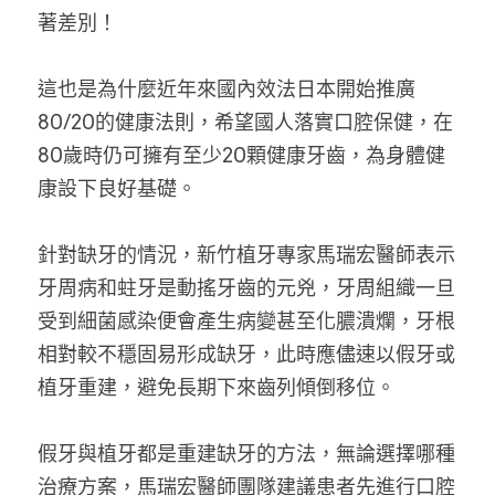
著差別！
這也是為什麼近年來國內效法日本開始推廣
80/20的健康法則，希望國人落實口腔保健，在
80歲時仍可擁有至少20顆健康牙齒，為身體健
康設下良好基礎。
針對缺牙的情況，新竹植牙專家馬瑞宏醫師表示
牙周病和蛀牙是動搖牙齒的元兇，牙周組織一旦
受到細菌感染便會產生病變甚至化膿潰爛，牙根
相對較不穩固易形成缺牙，此時應儘速以假牙或
植牙重建，避免長期下來齒列傾倒移位。
假牙與植牙都是重建缺牙的方法，無論選擇哪種
治療方案，馬瑞宏醫師團隊建議患者先進行口腔