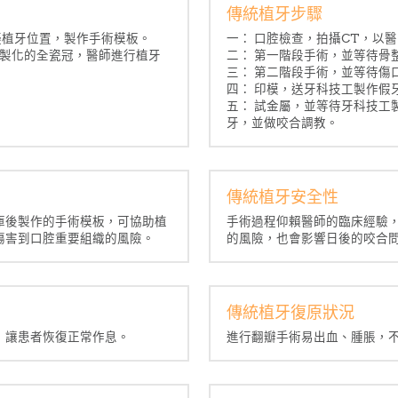
傳統植牙步驟
擬植牙位置，製作手術模板。
一： 口腔檢查，拍攝CT，以
客製化的全瓷冠，醫師進行植牙
二： 第一階段手術，並等待骨
三： 第二階段手術，並等待傷
四： 印模，送牙科技工製作假
五： 試金屬，並等待牙科技工製
牙，並做咬合調教。
傳統植牙安全性
庫後製作的手術模板，可協助植
手術過程仰賴醫師的臨床經驗
傷害到口腔重要組織的風險。
的風險，也會影響日後的咬合
傳統植牙復原狀況
，讓患者恢復正常作息。
進行翻瓣手術易出血、腫脹，