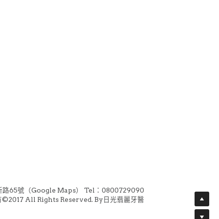
號（Google Maps） Tel：0800729090
2017 All Rights Reserved. By日光翡麗牙醫