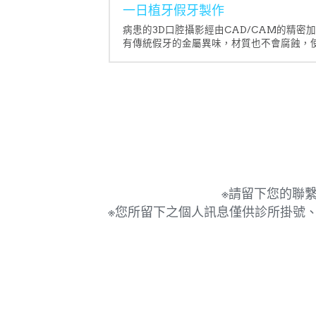
一日植牙假牙製作
病患的3D口腔攝影經由CAD/CAM的精密
有傳統假牙的金屬異味，材質也不會腐蝕，
※請留下您的聯
※您所留下之個人訊息僅供診所掛號