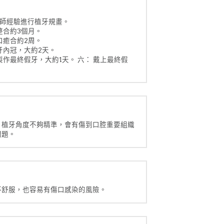
醫師經驗進行植牙規畫。
整合約3個月。
口癒合約2周。
牙內冠，大約2天。
作最終假牙，大約1天。 六： 戴上最終假
，植牙角度不夠精準，會有傷到口腔重要組織
問題。
不舒服，也容易有傷口感染的風險。