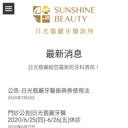
首頁
馬瑞宏院長
專業植牙
最新消息
水雷射治療
雷射植牙
日光翡麗給您最新的牙科資訊！
一日植牙
美容牙科
關於診所
美齒貼片
公告-日光翡麗牙醫振興券使用法
2020年7月13日
牙齒美白
成功案例
專業儀器
門診公告|日光翡麗牙醫
日光一隅
最新消息
2020/6/25(四)-6/26(五)休診
門診時間
線上諮詢
2020年6月17日